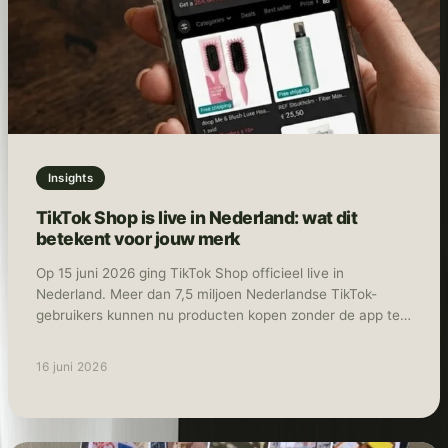
Insights
TikTok Shop is live in Nederland: wat dit
betekent voor jouw merk
Op 15 juni 2026 ging TikTok Shop officieel live in
Nederland. Meer dan 7,5 miljoen Nederlandse TikTok-
gebruikers kunnen nu producten kopen zonder de app te
verlaten. Ontdekken, bekijken en afrekenen: het gebeurt
allemaal op hetzelfde scherm. Tegelijk met Nederland
16 juni 2026
lanceerde TikTok Shop ook in België, Polen en Oostenrijk.
Daarmee is het platform nu actief in negen Europese
landen. Social commerce, waarbij winkelen en social
media samenkomen in één omgeving, is daarmee geen