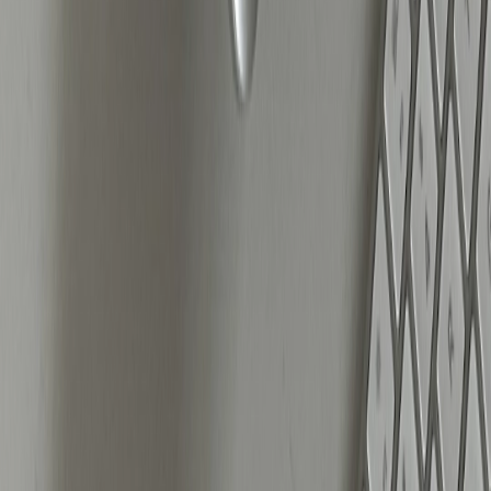
afgestemd op specifieke behoeften, hoe beter het
algoritme ze kan inzetten.
Wat werkt beter: Advantage+ of handmatige
campagnes?
Meta biedt steeds meer geautomatiseerde
campagne types zoals Advantage+ Shopping
Campaigns (ASC). Dit type campagne optimaliseert
automatisch targeting, budget en creatives. Dit
werkt vaak goed voor producten die een breed
publiek aanspreken en al veel vraag hebben.
Voor merken die zich op een specifieke doelgroep
richten of een complexere boodschap hebben, blijft
een handmatige budgetverdeling (ABO) vaak de