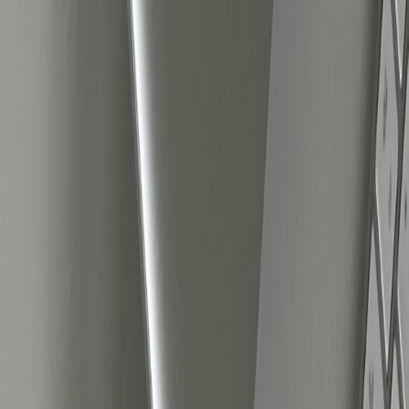
Locatie (bijvoorbeeld aparte campagnes
voor verschillende landen)
Leeftijd en geslacht (bijvoorbeeld aparte
campagnes voor mannen en vrouwen bij
beauty- of kledingmerken)
Het type merk bepaalt de aanpak
Niet elk product wordt op dezelfde manier
verkocht. Meta Ads werken het beste als de
boodschap is afgestemd op de manier waarop
klanten beslissingen nemen.
Esthetische merken (zoals kleding, sieraden