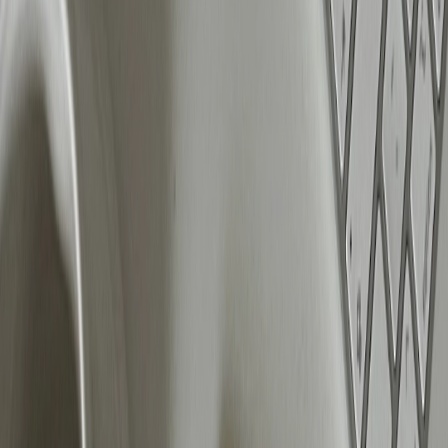
best presterende variant naar voren te schuiven.
Hoe meer advertenties je test, hoe beter je kunt
inspelen op verschillende doelgroepen en
voorkeuren.
Slim opschalen zonder risico’s
Wil je campagnes laten groeien? Dan is het
belangrijk om dit stapsgewijs te doen. Door je
budget geleidelijk te verhogen, voorkom je grote
schommelingen in prestaties en zorg je voor een
stabiele opbouw. Start met een flexibele aanpak om
te testen wat werkt en schaal vervolgens verder op
zodra je ziet welke campagnes het beste presteren.
Tijdens piekmomenten zoals Black Friday is het slim
om extra te focussen op je best presterende
advertenties, zodat je hier het maximale uit haalt.