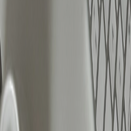
conversies per week om goed te presteren. Hoe
meer data Meta krijgt, hoe beter de campagne kan
worden geoptimaliseerd. Door het budget hierop af
te stemmen en stapsgewijs te verhogen, voorkom
je dat campagnes vastlopen in de leerfase en help
je het algoritme effectiever te werken.
Continu nieuwe advertenties testen is essentieel
Een succesvolle Meta-strategie in 2025 betekent
continu testen en optimaliseren. Het algoritme
werkt steeds beter met gepersonaliseerde
advertenties, dus variatie is essentieel.
De minimale richtlijn: 10 nieuwe advertenties per
week. Dit geeft het algoritme genoeg keuzes om de