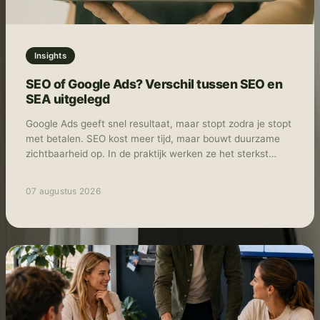
Insights
SEO of Google Ads? Verschil tussen SEO en
SEA uitgelegd
Google Ads geeft snel resultaat, maar stopt zodra je stopt
met betalen. SEO kost meer tijd, maar bouwt duurzame
zichtbaarheid op. In de praktijk werken ze het sterkst
samen: Ads voor snelheid en data, SEO voor structurele
groei.
07 augustus 2026