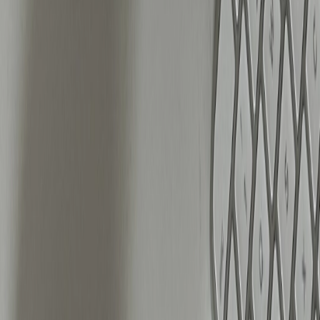
beter omdat ze een product of oplossing
kunnen uitleggen.
Daarnaast zijn stories en reels op dit moment het
meest effectief voor het bereiken van nieuwe
klanten. Dit zijn dan ook de beste formaten om in te
zetten voor acquisitie.
Het juiste budget bepalen: hoe groot moet je
campagne zijn?
Een veelgemaakte fout is dat campagnes te klein
worden opgezet, waardoor Meta’s algoritme te
weinig data heeft om effectief te optimaliseren.
Idealiter verzamelt een campagne voldoende