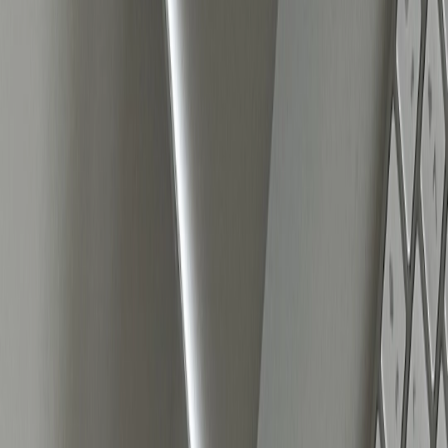
en interieur): De aankoopbeslissing wordt
vooral op gevoel gemaakt. Klanten kopen
omdat ze het product mooi vinden, niet
door uitgebreide uitleg. Het uitlichten van
verschillende stijlen en producten werkt hier
het beste.
Functionele merken (zoals supplementen,
elektronica en software): Hier draait het om
het oplossen van een probleem. Klanten
willen weten wat het product voor hen doet,
hoe het werkt en waarom ze het juist nu
moeten kopen. Door hierop in te spelen,
verhoog je de relevantie van je advertenties
en vergroot je de kans op conversie.