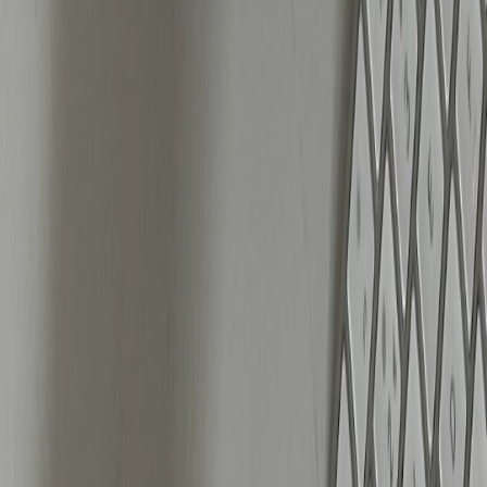
betere keuze. Hier heb je meer controle over hoe en
waar je advertentiebudget wordt ingezet.
De juiste balans tussen beeld en video
Succesvolle advertenties beginnen bij sterke
creatives. Tot 80% van de prestaties wordt bepaald
door de visuele impact van je advertentie. Beeld en
video spelen beide een rol, maar de juiste
verhouding hangt af van je merk en hoe je
doelgroep reageert op verschillende formats.
Esthetische merken: beelden werken beter
omdat mensen snel scannen en direct een
keuze maken.
Functionele merken:
video’s presteren vaak