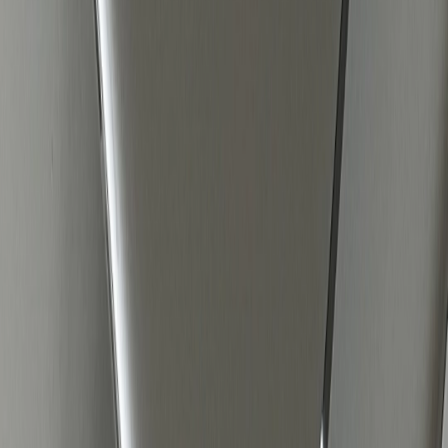
NL
hier onze tips.
Adverteren op Meta blijft een van de meest
effectieve manieren om nieuwe klanten te bereiken,
maar de manier waarop je succes behaalt,
verandert sneller dan ooit. Waar het voorheen
draaide om handmatige optimalisaties en specifieke
targeting, neemt AI nu een steeds grotere rol over.
Dit betekent dat de strategieën die een paar jaar
geleden nog succesvol waren, inmiddels
achterhaald kunnen zijn.
Wat werkt dan wel in 2025? In deze blog delen we
de belangrijkste inzichten over hoe je Meta Ads slim