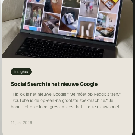
toekomstmuziek meer, maar gewoon realiteit. In deze blog
leggen we uit hoe TikTok Shop werkt, wat de kansen zijn
voor Nederlandse merken en hoe je als merk of marketeer
snel kunt instappen.
Insights
Social Search is het nieuwe Google
"TikTok is het nieuwe Google." "Je móét op Reddit zitten."
"YouTube is de op-één-na grootste zoekmachine." Je
hoort het op elk congres en leest het in elke nieuwsbrief.
Het resultaat? Merken die overal "een beetje" aanwezig
zijn met middelmatige content die niemand echt bereikt,
11 juni 2026
laat staan overtuigd. Als TikTok advertising specialist ziet
TNG dat 80% van de "search everywhere" adviezen