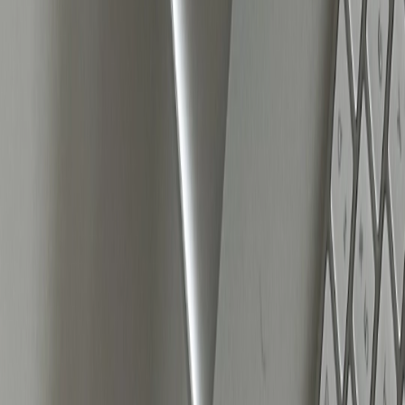
Meta’s AI maakt advertenties steeds persoonlijker
Meta heeft de afgelopen jaren grote stappen gezet
in het personaliseren van advertenties. Dit betekent
dat het platform steeds beter wordt in het matchen
van de juiste boodschap met de juiste persoon.
Advertenties worden automatisch aangepast op
basis van gedrag en interesses, waardoor generieke
campagnes minder goed presteren dan
advertenties die inspelen op specifieke subgroepen.
Dit vraagt om een andere manier van werken: niet
één algemene campagne voor iedereen, maar
meerdere varianten die inspelen op verschillende
doelgroepen. Hoe beter je advertenties zijn