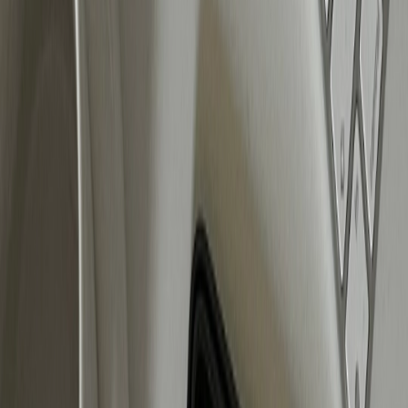
Wat betekent dit voor jouw merk?
De tijd van simpele targeting en één enkele
campagne voor iedereen is voorbij. Meta Ads in
2025 draaien om slimme automatisering, sterke
creatives en continu testen.
Wil je zorgen dat jouw advertenties goed
presteren? Dan is het belangrijk om te werken met
een strategie die aansluit bij de nieuwste
ontwikkelingen. Dit betekent slimmer inspelen op
Meta’s algoritme, campagnes optimaliseren op
basis van data en creatieve advertenties testen die
écht impact maken.