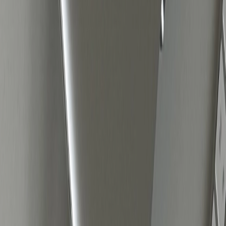
inzet voor maximale impact.
Brede targeting presteert beter
Veel adverteerders zijn gewend om hun doelgroep
tot in detail af te bakenen op basis van interesses,
gedragingen en demografische gegevens. In de
praktijk blijkt dit niet langer nodig. Meta’s algoritme
is inmiddels erg goed in het herkennen van
patronen en koopintenties, waardoor brede
targeting in veel gevallen beter presteert dan
handmatig geselecteerde doelgroepen.
Wat wel werkt, is het instellen van een paar
basiscriteria zoals: