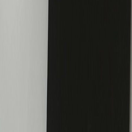
Insights
Contact
Diensten
Creative
Advertising
SEO
Organic Social
Data & Tracking
Website
Contact
Panamalaan 4B
1019 AZ Amsterdam
info@tng.agency
© TNG Agency
2026
KVK: 89101502 · BTW: NL864879520B01
Vacatures
Algemene voorwaarden
Privacy policy