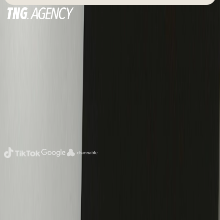
simpelweg niet werken voor e-commerce merken. Sterker
nog: het is vaak de snelste weg naar een verwaterd
budget en een onzichtbaar merk.
Digital & Performance Marketing Agency
Amsterdam
Official partners
Sitemap
Home
Over ons
Diensten
Cases