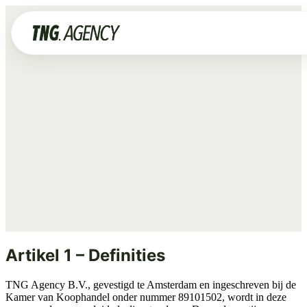
Services
Advertising
Data & Tracking
Algemene
voorwaarde
SEO
GEO
Website
Creative
Artikel 1 – Definities
Organic Social
ALL SERVICES →
TNG Agency B.V., gevestigd te Amsterdam en ingeschreven bij de
Kamer van Koophandel onder nummer 89101502, wordt in deze