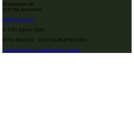
Panamalaan 4B
1019 AZ Amsterdam
info@tng.agency
© TNG Agency
2026
KVK: 89101502 · BTW: NL864879520B01
Careers
Terms & conditions
Privacy policy