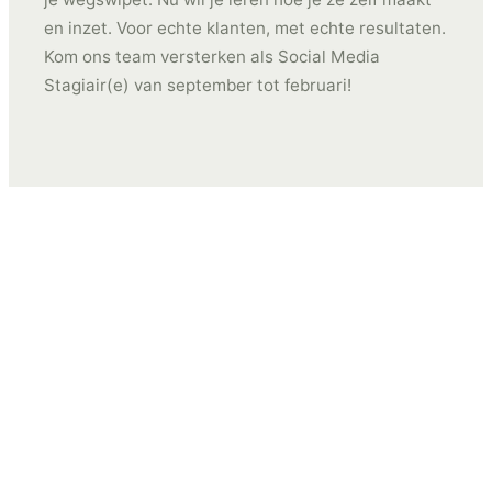
EN
en inzet. Voor echte klanten, met echte resultaten.
Kom ons team versterken als Social Media
Stagiair(e) van september tot februari!
TikTok, Instagram, Meta Ads: bij TNG werk je op de
platformen waar het gebeurt. Je maakt content
die daadwerkelijk live gaat, denkt mee over
strategie en leert wat een campagne écht laat