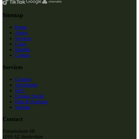
Sitemap
Home
About
Services
Cases
Insights
Contact
Services
Creative
Advertising
SEO
Organic Social
Data & Tracking
Website
Contact
Panamalaan 4B
1019 AZ Amsterdam