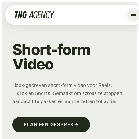
+
Diensten
Short-form
Advertising
Video
Data & Tracking
SEO
GEO
Hook-gedreven short-form video voor Reels,
TikTok en Shorts. Gemaakt om scrolls te stoppen,
Website
aandacht te pakken en aan te zetten tot actie.
Creative
Organic Social
PLAN EEN GESPREK
ALLE DIENSTEN →