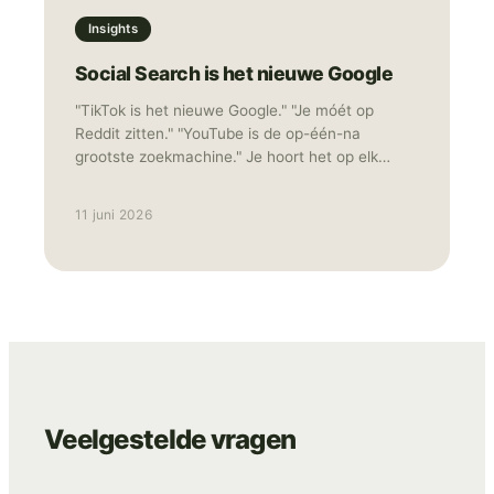
Insights
Social Search is het nieuwe Google
"TikTok is het nieuwe Google." "Je móét op
Reddit zitten." "YouTube is de op-één-na
grootste zoekmachine." Je hoort het op elk
congres en leest het in elke nieuwsbrief. Het
resultaat? Merken die overal "een beetje"
11 juni 2026
aanwezig zijn met middelmatige content die
niemand echt bereikt, laat staan overtuigd. Als
TikTok advertising specialist ziet TNG dat 80%
van de "search everywhere" adviezen
simpelweg niet werken voor e-commerce
merken. Sterker nog: het is vaak de snelste weg
naar een verwaterd budget en een onzichtbaar
merk.
Veelgestelde vragen