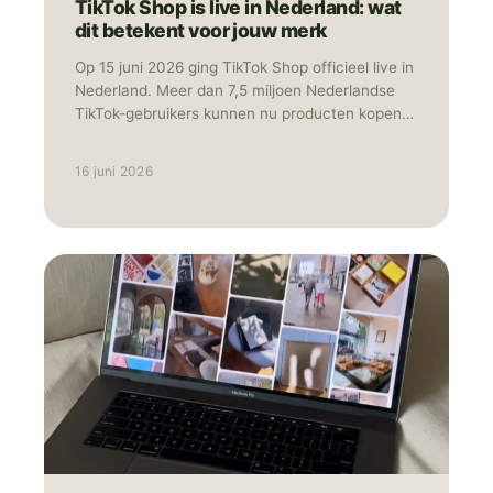
TikTok Shop is live in Nederland: wat
dit betekent voor jouw merk
Op 15 juni 2026 ging TikTok Shop officieel live in
Nederland. Meer dan 7,5 miljoen Nederlandse
TikTok-gebruikers kunnen nu producten kopen
zonder de app te verlaten. Ontdekken, bekijken
en afrekenen: het gebeurt allemaal op hetzelfde
16 juni 2026
scherm. Tegelijk met Nederland lanceerde
TikTok Shop ook in België, Polen en Oostenrijk.
Daarmee is het platform nu actief in negen
Europese landen. Social commerce, waarbij
winkelen en social media samenkomen in één
omgeving, is daarmee geen toekomstmuziek
meer, maar gewoon realiteit. In deze blog
leggen we uit hoe TikTok Shop werkt, wat de
kansen zijn voor Nederlandse merken en hoe je
als merk of marketeer snel kunt instappen.