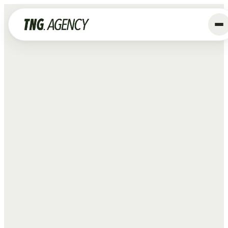
+
Diensten
Advertising
Data & Tracking
SEO
GEO
Website
Creative
Organic Social
ALLE DIENSTEN →