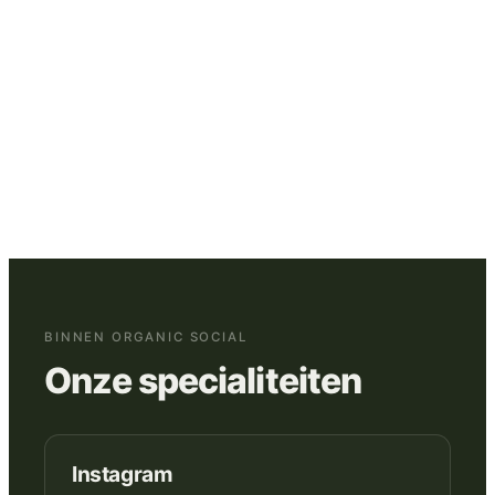
Community management
:
reacties, DM's en
✓
terugkerende signalen uit je doelgroep
gebruiken om de relatie en content verder te
verbeteren.
BINNEN ORGANIC SOCIAL
Onze specialiteiten
Instagram