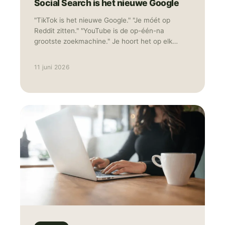
Social Search is het nieuwe Google
"TikTok is het nieuwe Google." "Je móét op
Reddit zitten." "YouTube is de op-één-na
grootste zoekmachine." Je hoort het op elk
congres en leest het in elke nieuwsbrief. Het
resultaat? Merken die overal "een beetje"
11 juni 2026
aanwezig zijn met middelmatige content die
niemand echt bereikt, laat staan overtuigd. Als
TikTok advertising specialist ziet TNG dat 80%
van de "search everywhere" adviezen
simpelweg niet werken voor e-commerce
merken. Sterker nog: het is vaak de snelste weg
naar een verwaterd budget en een onzichtbaar
merk.