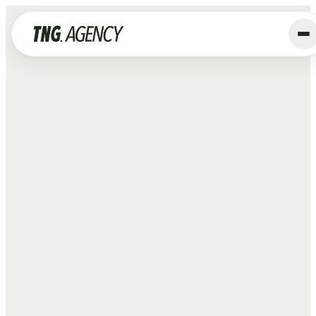
+
Diensten
Advertising
Data & Tracking
SEO
GEO
Website
Creative
Organic Social
ALLE DIENSTEN →