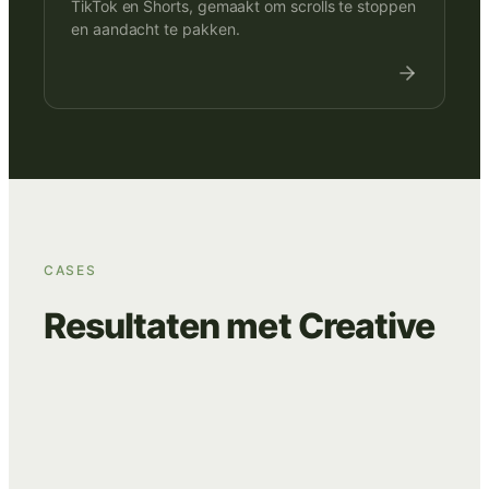
TikTok en Shorts, gemaakt om scrolls te stoppen
en aandacht te pakken.
CASES
Resultaten met Creative
WE ARE EVES
BEANS
CLAUDE 10
ADVERTISING
CREATIVE
ADVERTISING
DATA & TRACKING
WEBSITE
CREATIVE