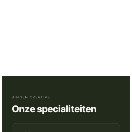
TikToks en Shorts die snel tot de kern komen
en natuurlijk in de feed passen.
Creative en media samen
:
campagne-inzichten
✓
gaan direct terug naar de makers, zodat nieuwe
concepten voortbouwen op wat we leren.
BINNEN CREATIVE
Onze specialiteiten