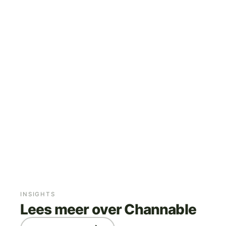
FEED- EN REGELBEHEER
MARKETPLACES EN PPC
DOORLOPENDE OPTIMALISATIE
INSIGHTS
Lees meer over Channable