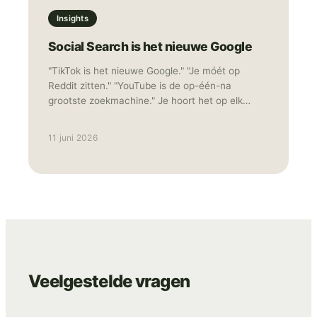
Insights
Social Search is het nieuwe Google
"TikTok is het nieuwe Google." "Je móét op
Reddit zitten." "YouTube is de op-één-na
grootste zoekmachine." Je hoort het op elk
congres en leest het in elke nieuwsbrief. Het
resultaat? Merken die overal "een beetje"
11 juni 2026
aanwezig zijn met middelmatige content die
niemand echt bereikt, laat staan overtuigd. Als
TikTok advertising specialist ziet TNG dat 80%
van de "search everywhere" adviezen
simpelweg niet werken voor e-commerce
merken. Sterker nog: het is vaak de snelste weg
naar een verwaterd budget en een onzichtbaar
merk.
Veelgestelde vragen