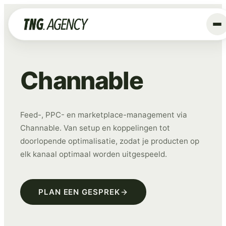
+
Diensten
Channable
Advertising
Data & Tracking
Feed-, PPC- en marketplace-management via
SEO
Channable. Van setup en koppelingen tot
GEO
doorlopende optimalisatie, zodat je producten op
Website
elk kanaal optimaal worden uitgespeeld.
Creative
Organic Social
PLAN EEN GESPREK
ALLE DIENSTEN →