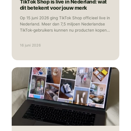
TikTok Shop is live in Nederland: wat
dit betekent voor jouw merk
Op 15 juni 2026 ging TikTok Shop officieel live in
Nederland. Meer dan 7,5 miljoen Nederlandse
TikTok-gebruikers kunnen nu producten kopen
zonder de app te verlaten. Ontdekken, bekijken
en afrekenen: het gebeurt allemaal op hetzelfde
16 juni 2026
scherm. Tegelijk met Nederland lanceerde
TikTok Shop ook in België, Polen en Oostenrijk.
Daarmee is het platform nu actief in negen
Europese landen. Social commerce, waarbij
winkelen en social media samenkomen in één
omgeving, is daarmee geen toekomstmuziek
meer, maar gewoon realiteit. In deze blog
leggen we uit hoe TikTok Shop werkt, wat de
kansen zijn voor Nederlandse merken en hoe je
als merk of marketeer snel kunt instappen.