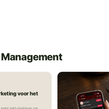
d Management
keting voor het
g helpt mkb-bedrijven om