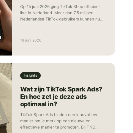
Op 15 juni 2026 ging TikTok Shop officieel
live in Nederland. Meer dan 7,5 miljoen
Nederlandse TikTok-gebruikers kunnen nu
producten kopen zonder de app te verlaten.
Ontdekken, bekijken en afrekenen: het
gebeurt allemaal op hetzelfde scherm.
16 juni 2026
Tegelijk met Nederland lanceerde TikTok
Shop ook in België, Polen en Oostenrijk.
Daarmee is het platform nu actief in negen
Europese landen. Social commerce, waarbij
winkelen en social media samenkomen in
één omgeving, is daarmee geen
Insights
toekomstmuziek meer, maar gewoon
Wat zijn TikTok Spark Ads?
realiteit. In deze blog leggen we uit hoe
TikTok Shop werkt, wat de kansen zijn voor
En hoe zet je deze ads
Nederlandse merken en hoe je als merk of
optimaal in?
marketeer snel kunt instappen.
TikTok Spark Ads bieden een innovatieve
manier om je merk op een nieuwe en
effectieve manier te promoten. Bij TNG