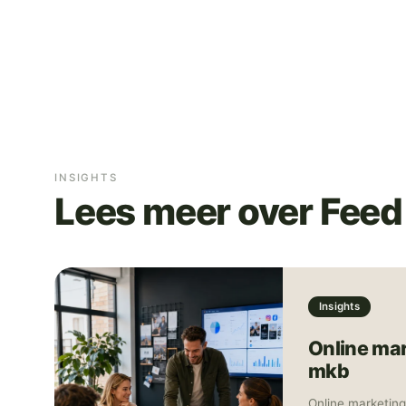
INSIGHTS
Lees meer over Fee
Insights
Online mar
mkb
Online marketin