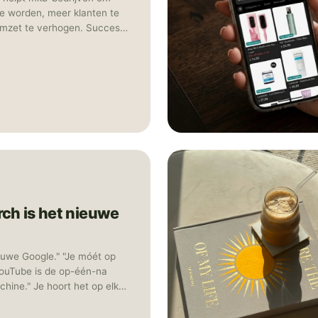
te worden, meer klanten te
omzet te verhogen. Succes
uidelijke doelgroep,
en de juiste combinatie van
EO, advertenties, social
marketing.
rch is het nieuwe
ieuwe Google." "Je móét op
"YouTube is de op-één-na
hine." Je hoort het op elk
het in elke nieuwsbrief. Het
n die overal "een beetje"