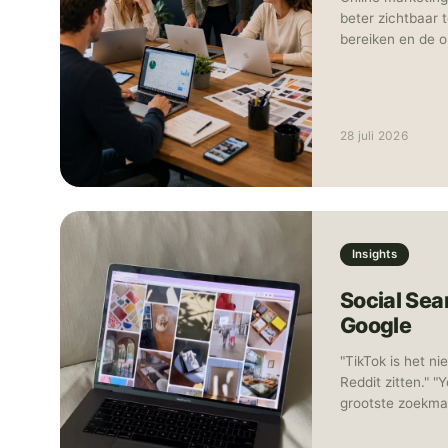
beter zichtbaar 
bereiken en de 
begint met een d
meetbare doelen 
kanalen, zoals S
media en e-mail
28 juli 2026
Insights
Social Sea
Google
"TikTok is het n
Reddit zitten." 
grootste zoekmac
congres en leest 
resultaat? Merke