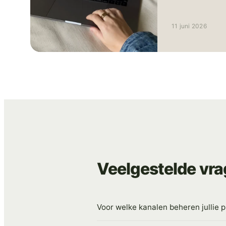
aanwezig zijn me
niemand echt ber
11 juni 2026
Als TikTok advert
80% van de "sea
simpelweg niet
merken. Sterker 
weg naar een ve
onzichtbaar mer
Veelgestelde vr
Voor welke kanalen beheren jullie 