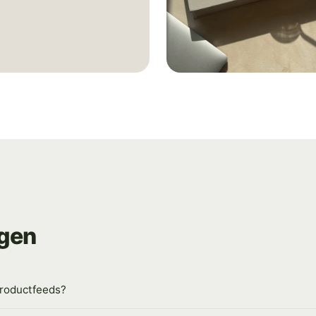
t middelmatige content die
eikt, laat staan overtuigd.
ising specialist ziet TNG dat
rch everywhere" adviezen
 werken voor e-commerce
nog: het is vaak de snelste
rwaterd budget en een
k.
agen
productfeeds?