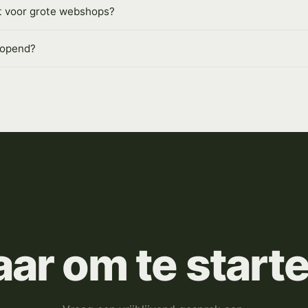
t voor grote webshops?
rlopend?
aar om te start