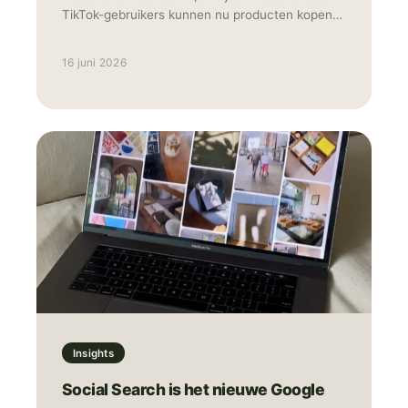
TikTok-gebruikers kunnen nu producten kopen
zonder de app te verlaten. Ontdekken, bekijken
en afrekenen: het gebeurt allemaal op hetzelfde
16 juni 2026
scherm. Tegelijk met Nederland lanceerde
TikTok Shop ook in België, Polen en Oostenrijk.
Daarmee is het platform nu actief in negen
Europese landen. Social commerce, waarbij
winkelen en social media samenkomen in één
omgeving, is daarmee geen toekomstmuziek
meer, maar gewoon realiteit. In deze blog
leggen we uit hoe TikTok Shop werkt, wat de
kansen zijn voor Nederlandse merken en hoe je
als merk of marketeer snel kunt instappen.
Insights
Social Search is het nieuwe Google