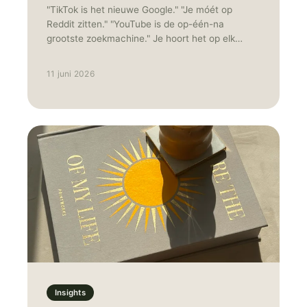
"TikTok is het nieuwe Google." "Je móét op
Reddit zitten." "YouTube is de op-één-na
grootste zoekmachine." Je hoort het op elk
congres en leest het in elke nieuwsbrief. Het
resultaat? Merken die overal "een beetje"
11 juni 2026
aanwezig zijn met middelmatige content die
niemand echt bereikt, laat staan overtuigd. Als
TikTok advertising specialist ziet TNG dat 80%
van de "search everywhere" adviezen
simpelweg niet werken voor e-commerce
merken. Sterker nog: het is vaak de snelste weg
naar een verwaterd budget en een onzichtbaar
merk.
Insights