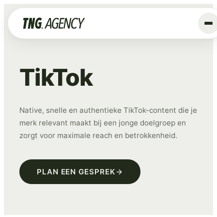
+
Diensten
TikTok
Advertising
Data & Tracking
Native, snelle en authentieke TikTok-content die je
SEO
merk relevant maakt bij een jonge doelgroep en
GEO
zorgt voor maximale reach en betrokkenheid.
Website
Creative
PLAN EEN GESPREK
Organic Social
ALLE DIENSTEN →