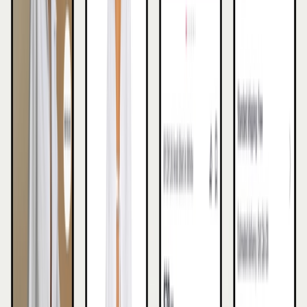
dealstructuren en het monitoren van
prestaties.
We combineren organische TikTok-content
met betaalde inzet via TikTok Ads en LIVE
Ads, zodat je niet alleen bereik opbouwt
maar ook direct converteert.
We koppelen TikTok Shop aan je bestaande
e-commerce setup en meten de impact op
je totale omzet, niet alleen op het aantal
views.