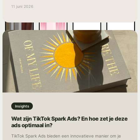
zijn met middelmatige content die niemand echt bereikt,
11 juni 2026
laat staan overtuigd. Als TikTok advertising specialist ziet
TNG dat 80% van de "search everywhere" adviezen
simpelweg niet werken voor e-commerce merken. Sterker
nog: het is vaak de snelste weg naar een verwaterd
budget en een onzichtbaar merk.
Insights
Wat zijn TikTok Spark Ads? En hoe zet je deze
ads optimaal in?
TikTok Spark Ads bieden een innovatieve manier om je