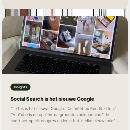
Insights
Social Search is het nieuwe Google
"TikTok is het nieuwe Google." "Je móét op Reddit zitten."
"YouTube is de op-één-na grootste zoekmachine." Je
hoort het op elk congres en leest het in elke nieuwsbrief.
Het resultaat? Merken die overal "een beetje" aanwezig