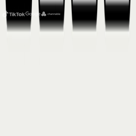
Official partners
Sitemap
Home
Over ons
Diensten
Cases
Insights
Contact
Diensten
Creative
Advertising
SEO
Organic Social
Data & Tracking
Website
Contact