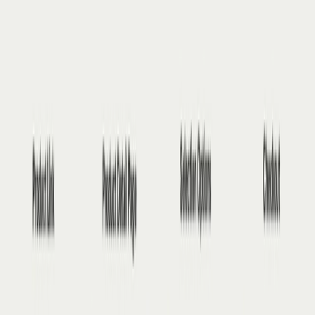
verlaten. Ontdekken, bekijken en
NL
afrekenen: het gebeurt allemaal op
hetzelfde scherm. Tegelijk met Nederland
lanceerde TikTok Shop ook in België, Polen
en Oostenrijk. Daarmee is het platform nu
actief in negen Europese landen. Social
commerce, waarbij winkelen en social
media samenkomen in één omgeving, is
daarmee geen toekomstmuziek meer,
maar gewoon realiteit. In deze blog leggen
we uit hoe TikTok Shop werkt, wat de
kansen zijn voor Nederlandse merken en
hoe je als merk of marketeer snel kunt
instappen.