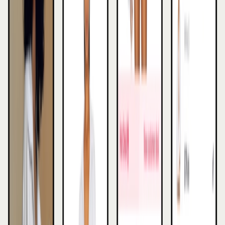
We bepalen samen met jou welke producten
het meest kansrijk zijn op TikTok Shop, op
basis van je doelgroep, marges en
contentkansen.
We bouwen een affiliate-strategie op die
past bij jouw merk: van het selecteren van
de juiste creators tot het opzetten van