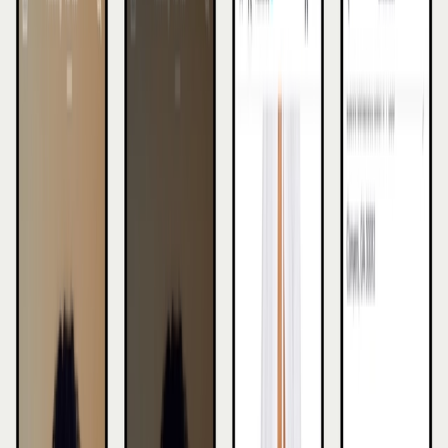
Tijdens livestreams, waarbij creators of
merken producten tonen en toelichten
Via een apart Shop-tabblad in de app
Op de profielpagina van een merk of
creator