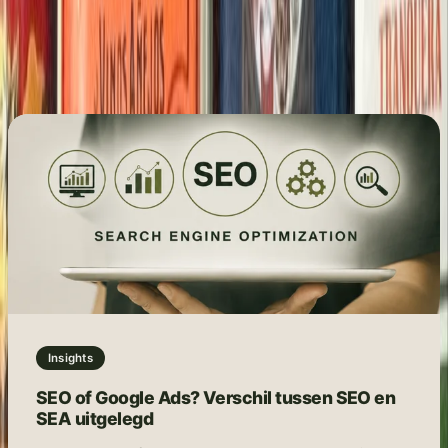
The Next Gen Agency
(TNG Agency)
Meer lezen
Insights
SEO of Google Ads? Verschil tussen SEO en
SEA uitgelegd