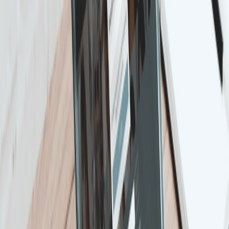
Onze beste LinkedIn tips en tricks zijn om de
advertentie tekst te controleren op spel en
grammaticafouten. Zorg er daarna voor dat je een
duidelijke boodschap aflevert die jouw plaats in de
hoofden van de lezers zal verplaatsen. Gebruik
bruikbare koppen die passen bij de context van de
advertentie en maak lezers geinteresseerd. Houd ze
echter kort en krachtig.
Wat betrekt beeldmateriaal, ze moeten er
authentiek uitzien met de aard van de informatie
die je verstrekt. Een zwak beeld kan de hele
campagne ruineren. Probeer lichtere
achtergrondkleuren te vermijden die ervoor zorgen
dat de beelden opgaan in de feed. Infographics of