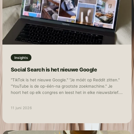
voor Nederlandse merken en hoe je als merk of marketeer
snel kunt instappen.
Insights
Social Search is het nieuwe Google
"TikTok is het nieuwe Google." "Je móét op Reddit zitten."
"YouTube is de op-één-na grootste zoekmachine." Je
hoort het op elk congres en leest het in elke nieuwsbrief.
Het resultaat? Merken die overal "een beetje" aanwezig
zijn met middelmatige content die niemand echt bereikt,
11 juni 2026
laat staan overtuigd. Als TikTok advertising specialist ziet
TNG dat 80% van de "search everywhere" adviezen
simpelweg niet werken voor e-commerce merken. Sterker
nog: het is vaak de snelste weg naar een verwaterd