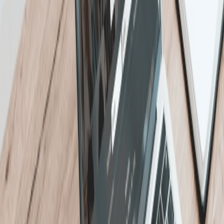
GIF’s hebben meer kans om hogere vertoningen te
krijgen.
Vergeet vooral bij op conversie gebaseerde
campagnes niet om ze af te sluiten met een
pakkende CTA.
Bij het maken van je advertentie kan je:
Geef een optionele naam op voor uw
advertentie van maximaal 255 tekens.
Voeg een inleidende tekst van maximaal 150
tekens toe.
Optimaliseer uw videokop zodat deze niet
langer is dan 70 tekens om afkappen te