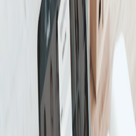
Beeldverhouding: 4:5, 9:16, 16:9 en 1:1
worden ondersteund. Verticale
beeldverhoudingen worden alleen
weergegeven aan gebruikers op mobiele
gebruikers. Als je gebruikers target op
dekstop en mobiel, raden we je aan om
video’s te maken met een beeldverhouding
van 16:9.
Maximale bestandsgrootte: 200 MB
Videoduur: 3 seconden tot 30 minuten.
Volgens LinkedIn zijn de meest succesvolle
video advertenties minder dan 15 seconden
lang.