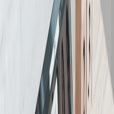
prospects in alle stadia van de trechter te bereiken.
Je kunt formulieren voor het generen van leads
rechstreeks aan uw video advertentie toevoegen
om leads te verwerven, of ervoor kiezen om op je
website te converteren.
LinkedIn gesponsorde content.
De enige betaalde videoplaatsing is die beschikbaar
is op LinkedIn is via het aanbod van gesponsorde
content, waar je ads kunt leveren aan gerichte
LinkedIn gebruikers op alle apparaten.
Specificaties voor video advertenties: