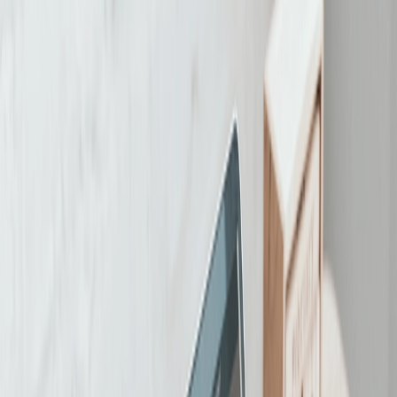
NL
aan uw video advertentie toevoegen om
leads te verwerven, of
Hoe groot zijn LinkedIn video advertenties? Wat
zijn de specificaties voor een LinkedIn advertentie?
Hoe lang moet een Linkedin advertentie zijn?
In deze blog worden deze vragen over de
specificaties van LinkedIn en meer beantwoord.
Als je je in de B2B ruimte bevindt, kunnen LinkedIn
video advertenties een goede manier zijn om