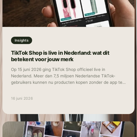
Insights
TikTok Shop is live in Nederland: wat dit
betekent voor jouw merk
Op 15 juni 2026 ging TikTok Shop officieel live in
Nederland. Meer dan 7,5 miljoen Nederlandse TikTok-
gebruikers kunnen nu producten kopen zonder de app te
verlaten. Ontdekken, bekijken en afrekenen: het gebeurt
allemaal op hetzelfde scherm. Tegelijk met Nederland
16 juni 2026
lanceerde TikTok Shop ook in België, Polen en Oostenrijk.
Daarmee is het platform nu actief in negen Europese
landen. Social commerce, waarbij winkelen en social
media samenkomen in één omgeving, is daarmee geen
toekomstmuziek meer, maar gewoon realiteit. In deze blog
leggen we uit hoe TikTok Shop werkt, wat de kansen zijn