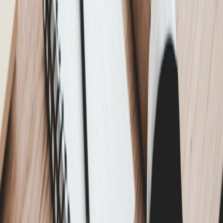
Cases
Insights
Contact
Diensten
Creative
Advertising
SEO
Organic Social
Data & Tracking
Website
Contact
Panamalaan 4B
1019 AZ Amsterdam
info@tng.agency
© TNG Agency
2026
KVK: 89101502 · BTW: NL864879520B01