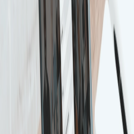
Frame snelheid: 30 fps
Bestandsformaten: .mp4
We raden aan om te optimaliseren voor een
geluidloze ervaring als LinkedIn video automatisch
afspelen zonder geluid. Als je geluid toevoegt, zorg
er dan voor dat u bijschriften toevoegt aan de
postproductie van video’s voor elke dialoog of
voice-over.
Zorg er ook voor dat je advertenties professioneel
eruitzien. Als je een advertentiecampagne voert om
gelijkgestemde mensen te bereiken, zowel
prospects als collega’s, moet je er professioneel
uitzien en je merkimago positief weerspiegelen.