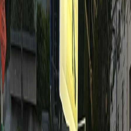
producten onder de aandacht te brengen bij
een breder publiek. Betaalde advertenties
kunnen gericht worden op specifieke
demografische gegevens, interesses en
gedragspatronen van consumenten.
E-mailmarketing:
Door middel van
gepersonaliseerde e-mails kun je klanten
informeren over nieuwe producten, speciale
aanbiedingen en andere relevante updates.
E-mailmarketing is een krachtig hulpmiddel
om klantrelaties te onderhouden en
herhaalaankopen te stimuleren.
Sociale media marketing:
Het gebruik van
platforms zoals Facebook, Instagram en
Twitter (
X
) om je producten te promoten en