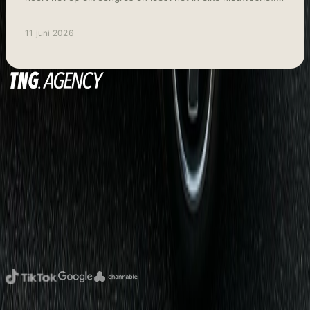
Het resultaat? Merken die overal "een beetje" aanwezig
zijn met middelmatige content die niemand echt bereikt,
11 juni 2026
laat staan overtuigd. Als TikTok advertising specialist ziet
TNG dat 80% van de "search everywhere" adviezen
simpelweg niet werken voor e-commerce merken. Sterker
nog: het is vaak de snelste weg naar een verwaterd
budget en een onzichtbaar merk.
Digital & Performance Marketing Agency
Amsterdam
Official partners
Sitemap