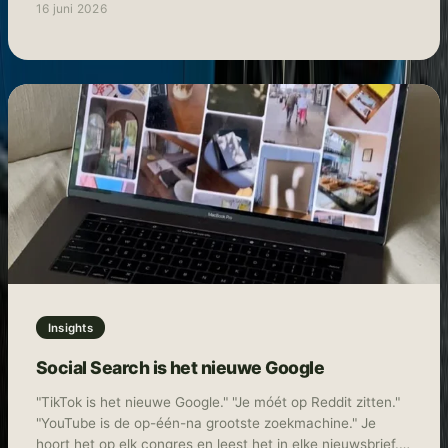
16 juni 2026
lanceerde TikTok Shop ook in België, Polen en Oostenrijk.
Daarmee is het platform nu actief in negen Europese
landen. Social commerce, waarbij winkelen en social
media samenkomen in één omgeving, is daarmee geen
toekomstmuziek meer, maar gewoon realiteit. In deze blog
leggen we uit hoe TikTok Shop werkt, wat de kansen zijn
voor Nederlandse merken en hoe je als merk of marketeer
snel kunt instappen.
Insights
Social Search is het nieuwe Google
"TikTok is het nieuwe Google." "Je móét op Reddit zitten."
"YouTube is de op-één-na grootste zoekmachine." Je
hoort het op elk congres en leest het in elke nieuwsbrief.