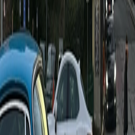
Het gebruik van analytics is cruciaal voor het
succes van e-commerce marketing. Door gegevens
te verzamelen en te analyseren, kun je inzicht
krijgen in klantgedrag, de effectiviteit van je
marketing campagnes meten en strategische
beslissingen nemen om je ROI te maximaliseren.
Jouw weg naar online succes
E-commerce marketing is een dynamisch en
voortdurend evoluerend vakgebied dat belangrijk is
voor het succes van online bedrijven. Door het
implementeren van een goed doordachte
marketingstrategie en het gebruik van
geavanceerde tools en technieken, kunnen