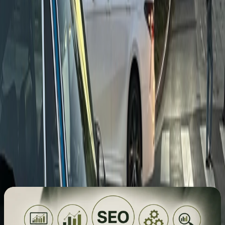
bedrijven hun online aanwezigheid vergroten en hun
verkoop aanzienlijk verhogen.
Bij
The Next Gen Agency
(TNG Agency) staan we
klaar om je te helpen bij het navigeren door de
complexe wereld van e-commerce marketing en het
behalen van je zakelijke doelen. Neem vandaag nog
contact met ons op voor meer informatie over hoe
wij jouw bedrijf kunnen ondersteunen.
Meer lezen