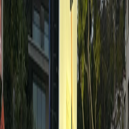
Belangrijke strategieën voor e-
commerce marketing
Zoekmachineoptimalisatie (SEO):
Dit
houdt in dat je je website optimaliseert
zodat deze hoger scoort in zoekmachines
zoals Google. Dit kan worden bereikt door
het gebruik van relevante zoekwoorden, het
creëren van hoogwaardige content en het
verbeteren van de gebruikerservaring op je
site.
Betaalde advertenties:
Dit omvat het
gebruik van betaalde media zoals Google
Ads en sociale media advertenties om je