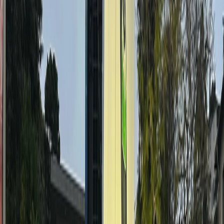
E-commerce marketing is de praktijk van het
NL
promoten van producten en diensten via digitale
kanalen om online verkopen te stimuleren. Deze
vorm van marketing is belangrijk voor bedrijven die
hun online aanwezigheid willen versterken en hun
verkopen willen verhogen.
Wat is e-commerce marketing?
E-commerce marketing omvat een breed scala aan
strategieën en technieken om klanten aan te
trekken en te laten converteren via online
platforms. Deze strategieën kunnen onder andere
zoekmachineoptimalisatie (SEO), betaalde
advertenties, e-mailmarketing, sociale media
marketing en contentmarketing zijn.