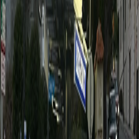
in contact te komen met je doelgroep.
Sociale media bieden de mogelijkheid om
een gemeenschap rond je merk te creëren
en direct met klanten te communiceren.
Contentmarketing:
Het creëren en delen
van waardevolle content, zoals blogposts,
video's en infographics, om je publiek te
informeren en te betrekken.
Contentmarketing helpt bij het opbouwen
van merk autoriteit en het aantrekken van
organisch verkeer naar je website.
Het belang van analytics