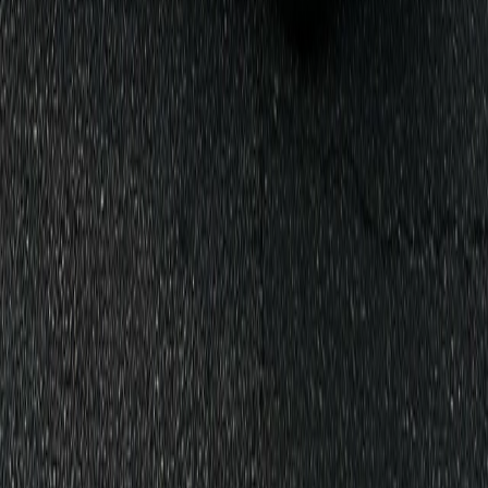
Home
Over ons
Diensten
Cases
Insights
Contact
Diensten
Creative
Advertising
SEO
Organic Social
Data & Tracking
Website
Contact
Panamalaan 4B
1019 AZ Amsterdam
info@tng.agency