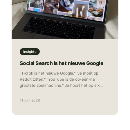
leggen we uit hoe TikTok Shop werkt, wat de
kansen zijn voor Nederlandse merken en hoe je
als merk of marketeer snel kunt instappen.
Insights
Social Search is het nieuwe Google
"TikTok is het nieuwe Google." "Je móét op
Reddit zitten." "YouTube is de op-één-na
grootste zoekmachine." Je hoort het op elk
congres en leest het in elke nieuwsbrief. Het
resultaat? Merken die overal "een beetje"
11 juni 2026
aanwezig zijn met middelmatige content die
niemand echt bereikt, laat staan overtuigd. Als
TikTok advertising specialist ziet TNG dat 80%
van de "search everywhere" adviezen
simpelweg niet werken voor e-commerce