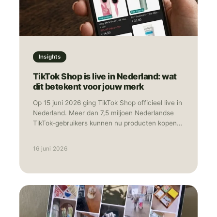
Insights
TikTok Shop is live in Nederland: wat
dit betekent voor jouw merk
Op 15 juni 2026 ging TikTok Shop officieel live in
Nederland. Meer dan 7,5 miljoen Nederlandse
TikTok-gebruikers kunnen nu producten kopen
zonder de app te verlaten. Ontdekken, bekijken
en afrekenen: het gebeurt allemaal op hetzelfde
16 juni 2026
scherm. Tegelijk met Nederland lanceerde
TikTok Shop ook in België, Polen en Oostenrijk.
Daarmee is het platform nu actief in negen
Europese landen. Social commerce, waarbij
winkelen en social media samenkomen in één
omgeving, is daarmee geen toekomstmuziek
meer, maar gewoon realiteit. In deze blog