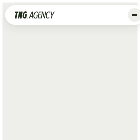
+
Diensten
Advertising
Data & Tracking
SEO
GEO
Website
Creative
Organic Social
ALLE DIENSTEN →