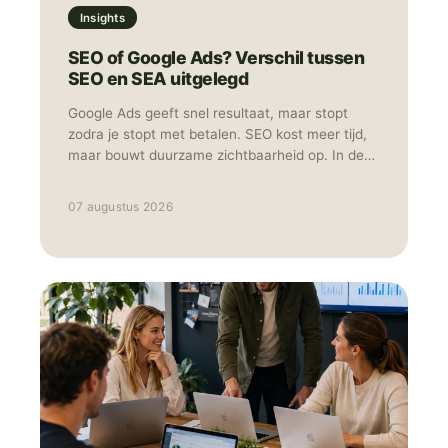
Insights
SEO of Google Ads? Verschil tussen
SEO en SEA uitgelegd
Google Ads geeft snel resultaat, maar stopt
zodra je stopt met betalen. SEO kost meer tijd,
maar bouwt duurzame zichtbaarheid op. In de
praktijk werken ze het sterkst samen: Ads voor
snelheid en data, SEO voor structurele groei.
07 augustus 2026