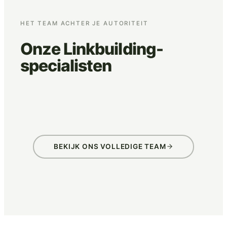
HET TEAM ACHTER JE AUTORITEIT
Onze Linkbuilding-
specialisten
Jan Kuijpers
Just v
SEO specialist
SEO speci
BEKIJK ONS VOLLEDIGE TEAM