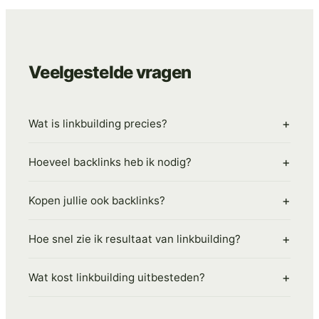
merken. Sterker nog: het is vaak de snelste weg
naar een verwaterd budget en een onzichtbaar
merk.
Veelgestelde vragen
+
Wat is linkbuilding precies?
+
Hoeveel backlinks heb ik nodig?
+
Kopen jullie ook backlinks?
+
Hoe snel zie ik resultaat van linkbuilding?
+
Wat kost linkbuilding uitbesteden?